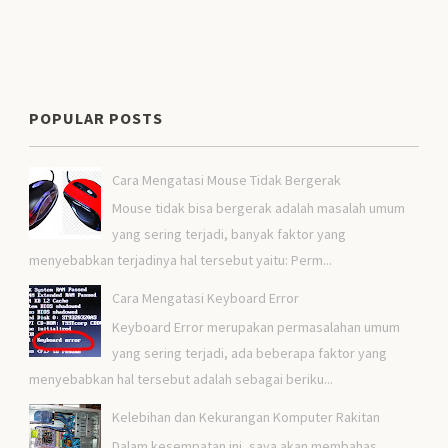
POPULAR POSTS
Cara Mengatasi Mouse Tidak Bergerak
Mouse tidak bisa bergerak adalah masalah umum
yang sering terjadi, banyak faktor yang
menyebabkan terjadinya hal tersebut yaitu: Perm...
Cara Mengatasi Keyboard Error
Keyboard Error merupakan permasalahan umum
yang sering terjadi, ada beberapa faktor yang
menyebabkan hal tersebut adalah sebagai beriku...
Kelebihan dan Kekurangan Komputer Rakitan
Dalam kesempatan ini, saya akan membahas