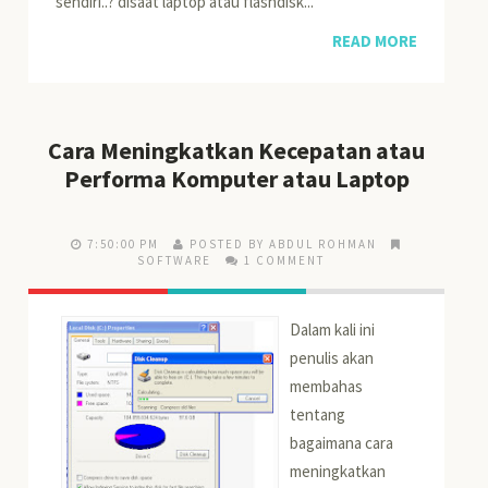
sendiri..? disaat laptop atau flashdisk...
READ MORE
Cara Meningkatkan Kecepatan atau
Performa Komputer atau Laptop
7:50:00 PM
POSTED BY ABDUL ROHMAN
SOFTWARE
1 COMMENT
Dalam kali ini
penulis akan
membahas
tentang
bagaimana cara
meningkatkan