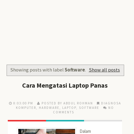
Showing posts with label
Software
.
Show all posts
Cara Mengatasi Laptop Panas
8:03:00 PM
POSTED BY ABDUL ROHMAN
DIAGNOSA
KOMPUTER
,
HARDWARE
,
LAPTOP
,
SOFTWARE
NO
COMMENTS
Dalam